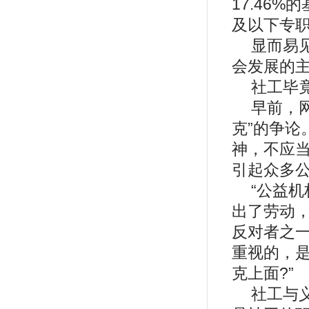
17.46
及以下专职
显而易
会发展的
社工毕
早前，
克”的争
神，不应
引起众多
“公益
出了劳动
反对者之
重视的，
克上面?”
社工与