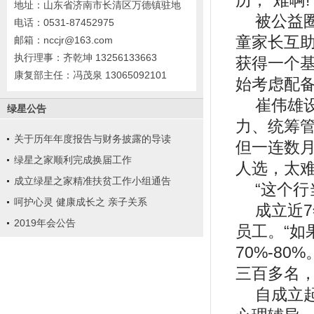
历，“难啊
地址：山东省济南市长清区万德镇驻地
被公益
电话：0531-87452975
童家长互助
邮箱：nccjr@163.com
执行理事：齐乾坤 13256133663
获得一个
康复部主任：冯茂泉 13065092101
始考虑配备
崔伟雄
绿星公告
力、统筹管
关于历年年度报告与财务披露的导读
但一连数
绿星之家顺利完成换届工作
人选，太
成立绿星之家精准扶贫工作小组通告
“这个
呵护心灵 健康成长之 亲子关系
成立近
2019年会公告
员工。“如
70%-8
三百多名
自成立