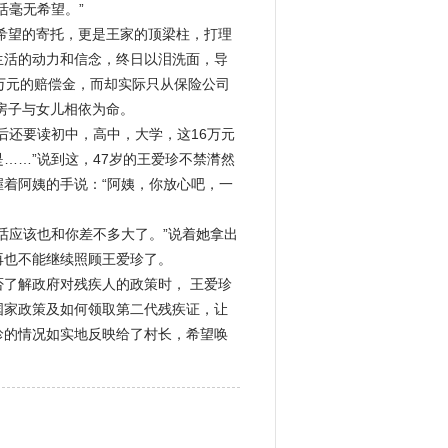
活毫无希望。”
珍希望的寄托，更是王家的顶梁柱，打理
生活的动力和信念，终日以泪洗面，导
万元的赔偿金，而却实际只从保险公司
的房子与女儿相依为命。
后还要读初中，高中，大学，这16万元
……”说到这，47岁的王爱珍不禁潸然
着阿姨的手说：“阿姨，你放心吧，一
话应该也和你差不多大了。”说着她拿出
再也不能继续照顾王爱珍了。
了解政府对残疾人的政策时， 王爱珍
国家政策及如何领取第二代残疾证，让
珍的情况如实地反映给了村长，希望唤