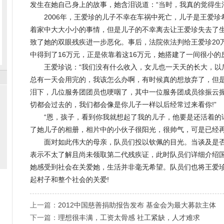
发生在她自己身上的故事，她含泪说道：“当时，我真的觉得生
2006年，王爱珍的儿子不幸在车祸中死亡，儿子是王爱
着家中大大小小的事情，但是儿子的不幸离去让王爱珍失去了
致了她的双眼残疾进一步恶化。事后，法院依法判给王爱珍20
中得到了16万元，正是依靠着这16万元，她搭建了一间很小
王爱珍说：“我们没有什么收入，女儿也一天天的长大，以
总有一天会用完的，我该怎么办啊，有时候真的想放弃了，但是
泪下，几位服务团团员也哽咽了，其中一位服务团成员徐振云握
切都会过去的，我们都会像是你儿子一样以后经常过来看你!”
“恩，孩子，看到你我就想起了我的儿子，他要是还活着的
了她儿子的相册，相片中的小伙子很阳光，很帅气，可是已经
面对如此伟大的母亲，队员们投以钦佩的目光。当谈及是否
表示不太了解且尚未领取第二代残疾证，此时队员们详细介绍
她感受到社会在关爱她，生活并非毫无希望。队员们也将王爱
起村子和整个社会的关爱!
上一篇：
2012中国慈善捐助报告发布 基金会为最大募款主体
下一篇：
理想很丰满，工资太骨感 社工紧缺，人才难求